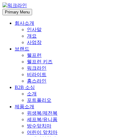
Skip
to
Primary Menu
content
회사소개
인사말
개요
사업장
브랜드
웰프런
웰프런 키즈
워크라인
비라이트
홈스라인
B2B 소싱
소개
포트폴리오
제품소개
위생복/제전복
셰프복/유니폼
방수앞치마
어린이 앞치마